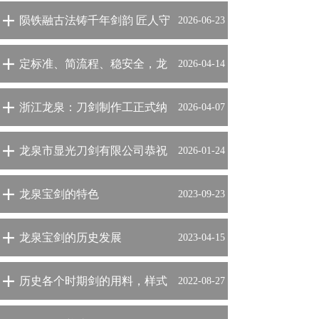
陨铁融古法铸千年剑韵 匠人守
2026-06-23
初心拓非遗新途
定标准、简流程、稳安全，龙
2026-04-14
泉“共治警务”助力刀剑产业跑
浙江龙泉：刀剑制作工正式纳
2026-04-07
出加速度
入国家职业标准 填补传统技艺
龙泉市显光刀剑有限公司恭祝
2026-01-24
职业标准空白
全国人民2026年新年快乐！
龙泉宝剑的特色
2023-09-23
龙泉宝剑的历史发展
2023-04-15
历史各个时期剑的用料，样式
2022-08-27
及铸造特点