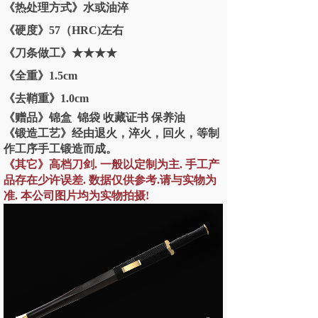
《热处理方式》水或油淬
《硬度》57（HRC)左右
《刀条做工》★★★★
《全重》1.5cm
《去鞘重》1.0cm
《赠品》锦盒 锦袋 收藏证书 保养油
《锻造工艺》经由退火，淬火，回火，等制
作工序手工锻造而成。
《其它》高档刀剑. 一般以定制为主. 手工产
品存在少许误差. 数据仅供参考.请与实物为
准. 本公司图片均为实物拍摄!