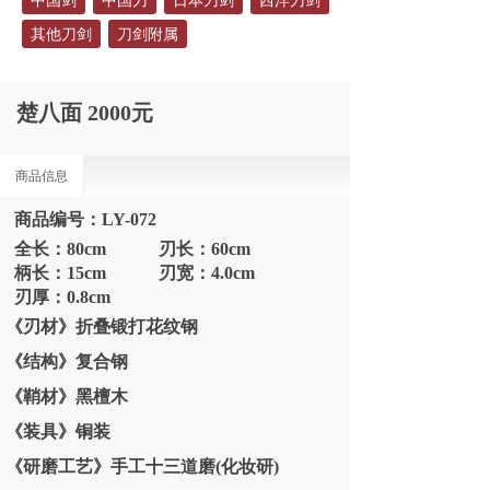
中国剑
中国刀
日本刀剑
西洋刀剑
其他刀剑
刀剑附属
楚八面 2000元
商品信息
商品编号：LY-072
全长：80cm 刃长：60cm
柄长：15cm 刃宽：4.0cm
刃厚：0.8cm
《刃材》折叠锻打花纹钢
《结构》复合钢
《鞘材》黑檀木
《装具》铜装
《研磨工艺》手工十三道磨(化妆研)