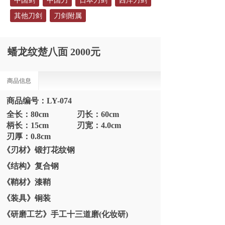
中国剑
中国刀
日本刀剑
西洋刀剑
其他刀剑
刀剑附属
蟠龙纹楚八面 2000元
商品信息
商品编号：LY-074
全长：80cm 刃长：60cm
柄长：15cm 刃宽：4.0cm
刃厚：0.8cm
《刃材》锻打花纹钢
《结构》复合钢
《鞘材》漆鞘
《装具》铜装
《研磨工艺》手工十三道磨(化妆研)