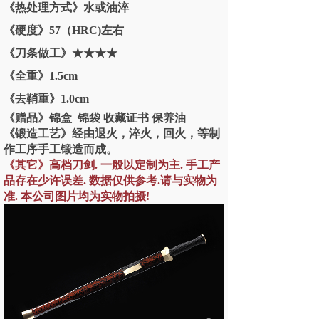
《热处理方式》水或油淬
《硬度》57（HRC)左右
《刀条做工》★★★★
《全重》1.5cm
《去鞘重》1.0cm
《赠品》锦盒 锦袋 收藏证书 保养油
《锻造工艺》经由退火，淬火，回火，等制
作工序手工锻造而成。
《其它》高档刀剑. 一般以定制为主. 手工产
品存在少许误差. 数据仅供参考.请与实物为
准. 本公司图片均为实物拍摄!