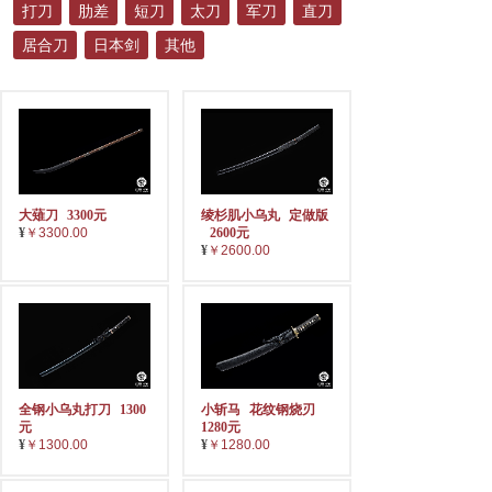
打刀
肋差
短刀
太刀
军刀
直刀
居合刀
日本剑
其他
大薙刀
3300元
绫杉肌小乌丸
定做版
¥
￥3300.00
2600元
¥
￥2600.00
全钢小乌丸打刀
1300
小斩马
花纹钢烧刃
元
1280元
¥
￥1300.00
¥
￥1280.00